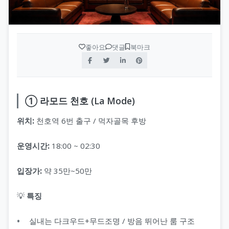
좋아요
댓글
북마크
① 라모드 천호 (La Mode)
위치:
천호역 6번 출구 / 먹자골목 후방
운영시간:
18:00 ~ 02:30
입장가:
약 35만~50만
💡
특징
실내는 다크우드+무드조명 / 방음 뛰어난 룸 구조