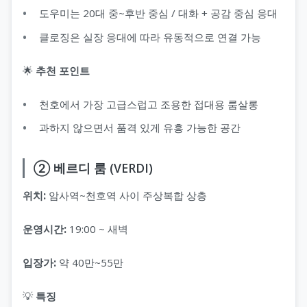
도우미는 20대 중~후반 중심 / 대화 + 공감 중심 응대
클로징은 실장 응대에 따라 유동적으로 연결 가능
🌟
추천 포인트
천호에서 가장 고급스럽고 조용한 접대용 룸살롱
과하지 않으면서 품격 있게 유흥 가능한 공간
② 베르디 룸 (VERDI)
위치:
암사역~천호역 사이 주상복합 상층
운영시간:
19:00 ~ 새벽
입장가:
약 40만~55만
💡
특징