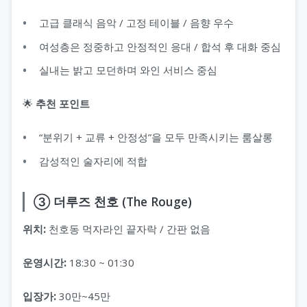
고급 클래식 음악 / 고정 테이블 / 음향 우수
여성층은 정중하고 안정적인 응대 / 합석 후 대화 중심
실내는 밝고 모던하며 와인 서비스 중심
🌟
추천 포인트
“분위기 + 교류 + 안정성”을 모두 만족시키는 룸살롱
감성적인 술자리에 적합
③ 더루즈 천호 (The Rouge)
위치:
천호동 먹자라인 끝자락 / 간판 없음
운영시간:
18:30 ~ 01:30
입장가:
30만~45만