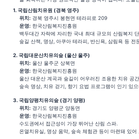
1. 국립산림치유원 (경북 영주)
위치:
경북 영주시 봉현면 테라피로 209
운영:
한국산림복지진흥원
백두대간 자락에 자리한 국내 최대 규모의 산림복지 단
숲길 산책, 명상, 아쿠아 테라피, 반신욕, 삼림욕 등
2. 국립대운산치유의숲 (울산 울주)
위치:
울산 울주군 상북면
운영:
한국산림복지진흥원
울산 대운산 계곡과 숲길이 어우러진 조용한 치유 공간
숲속 명상, 치유 걷기, 향기 요법 프로그램이 인기 있
3. 국립양평치유의숲 (경기 양평)
위치:
경기도 양평군 양동면
운영:
한국산림복지진흥원
수도권에서 접근성이 가장 뛰어난 산림 스파.
온열치유실, 명상 움막, 숲속 체험관 등이 마련돼 있어