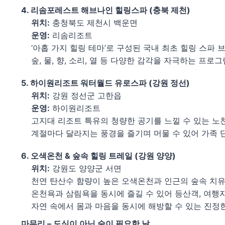
4. 리솜포레스트 해브나인 힐링스파 (충북 제천)
위치:
충청북도 제천시 백운면
운영:
리솜리조트
‘아홉 가지 힐링 테마’로 구성된 국내 최초 힐링 스파 
숲, 물, 향, 소리, 열 등 다양한 감각을 자극하는 프
5. 하이원리조트 워터월드 유로스파 (강원 정선)
위치:
강원 정선군 고한읍
운영:
하이원리조트
고지대 리조트 특유의 청량한 공기를 느낄 수 있는 노
계절마다 달라지는 풍경을 즐기며 머물 수 있어 가족 
6. 오색온천 & 숲속 힐링 트레일 (강원 양양)
위치:
강원도 양양군 서면
천연 탄산수 함량이 높은 오색온천과 인근의 숲속 치유
온천욕과 삼림욕을 동시에 즐길 수 있어 등산객, 여행
자연 속에서 몸과 마음을 동시에 해방할 수 있는 진정
마무리 – 도심이 아닌 숲이 필요한 날