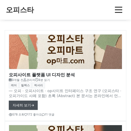
블로그
블로그
블로그
블로그
블로그
블로그
블로그
블로그
블로그
오피스타
블로그
오피사이트 플랫폼 UI 디자인 분석
3개월 전
관리자
3분 읽기
케어
릴렉스
럭셔리
― 오피 · 오피사이트 · op사이트 인터페이스 구조 연구 (오피스타 ·
오피가이드 사례 포함) 초록 (Abstract) 본 문서는 온라인에서 언급
되는 오피사이트(op사이트) 플랫폼의 UI 디자인 구조를 분석한다.
자세히 보기
대표적인 플랫폼 사례로 언급되는 **오피스타(Opstar)**와 오피가
이드(OpGuide) 등을 중심으로, 온라인 정보 플랫폼 인터페이스가
578 조회
172 좋아요
11 댓글
어떤 방식으로 구성될 수 있는지 살펴본다. 인터넷 플랫폼에서는 UI
디자인이 사용자 경험(UX)과 정보 탐색 효율성에 중요한 영향을 줄
수 있다. 다만 실제 플랫폼 내부 UI 설계 기준이나 사용자 행동 데이
터는 공개되지 않는 경우가 많기 때문에 일부 내용은 확실하지 않음