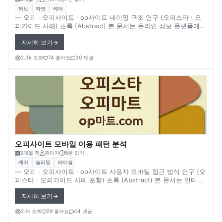
허브
자연
케어
― 오피 · 오피사이트 · op사이트 네이밍 구조 연구 (오피스타 · 오
피가이드 사례) 초록 (Abstract) 본 문서는 온라인 정보 플랫폼에서
사용되는 **플랫폼 명칭(Naming Structure)**을 분석한다. 특히 **
자세히 보기
오피스타(Opstar)**와 오피가이드(OpGuide) 등 오피사이트(op사
이트) 플랫폼 이름이 어떤 방식의 네이밍 구조를 가지고 있는지 살
2.3k 조회
74 좋아요
30 댓글
펴본다. 인터넷 플랫폼에서는 브랜드 인지도와 검색 접근성을 고려
하여 플랫폼 명칭이 설계되는 경우가 많다. 다만 실제 플랫폼 네이
밍 전략이나 브랜드 설계 과정은 공개되지 않는 경우가 많기 때문에
일부 내용은 확실하지 않음을 전제로 한다.
오피사이트 모바일 이용 패턴 분석
3개월 전
관리자
5분 읽기
케어
슬리밍
페이셜
― 오피 · 오피사이트 · op사이트 사용자 모바일 접근 방식 연구 (오
피스타 · 오피가이드 사례 포함) 초록 (Abstract) 본 문서는 인터넷
환경에서 오피사이트(op사이트)의 모바일 이용 패턴을 분석한다.
자세히 보기
대표적으로 언급되는 플랫폼인 **오피스타(Opstar)**와 오피가이
드(OpGuide) 등을 사례로, 사용자가 모바일 환경에서 어떤 방식으
2.1k 조회
29 좋아요
44 댓글
로 정보를 탐색할 가능성이 있는지 살펴본다. 최근 대부분의 온라인