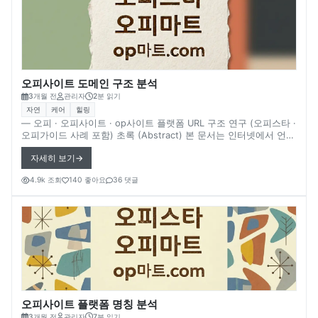
을 전제로 한다.
오피사이트 도메인 구조 분석
3개월 전
관리자
2분 읽기
자연
케어
힐링
― 오피 · 오피사이트 · op사이트 플랫폼 URL 구조 연구 (오피스타 ·
오피가이드 사례 포함) 초록 (Abstract) 본 문서는 인터넷에서 언급
되는 오피사이트(op사이트) 플랫폼의 도메인 구조를 분석한다. 대
자세히 보기
표적으로 언급되는 플랫폼인 **오피스타(Opstar)**와 오피가이드
(OpGuide) 등을 사례로, 온라인 정보 플랫폼에서 도메인 구조가 어
4.9k 조회
140 좋아요
36 댓글
떤 방식으로 설계될 수 있는지 살펴본다. 온라인 플랫폼에서는 브랜
드 인지도, 검색 접근성, 플랫폼 운영 전략 등에 따라 다양한 도메인
구조가 사용된다. 다만 실제 플랫폼 내부 도메인 관리 정책이나 운
영 전략은 공개되지 않는 경우가 많기 때문에 일부 내용은 확실하지
않음을 전제로 한다.
오피사이트 플랫폼 명칭 분석
3개월 전
관리자
7분 읽기