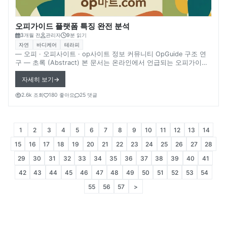
오피가이드 플랫폼 특징 완전 분석
3개월 전
관리자
9분 읽기
자연
바디케어
테라피
― 오피 · 오피사이트 · op사이트 정보 커뮤니티 OpGuide 구조 연
구 ― 초록 (Abstract) 본 문서는 온라인에서 언급되는 오피가이드
(OpGuide) 플랫폼의 특징과 콘텐츠 구조를 분석한다. 특히 오피사
자세히 보기
이트(op사이트) 정보 플랫폼 중 커뮤니티 중심 구조를 가진 사례로
서, 오피가이드가 어떤 방식의 정보 공유 환경을 형성할 수 있는지
2.6k 조회
180 좋아요
25 댓글
살펴본다. 온라인 정보 플랫폼에서는 사용자 참여 콘텐츠와 게시판
구조가 결합되면서 특정 정보 커뮤니티가 형성되는 경우가 많다. 다
만 실제 플랫폼 내부 데이터나 운영 정책은 공개되지 않는 경우가
많기 때문에 일부 내용은 확실하지 않음을 전제로 한다.
1
2
3
4
5
6
7
8
9
10
11
12
13
14
15
16
17
18
19
20
21
22
23
24
25
26
27
28
29
30
31
32
33
34
35
36
37
38
39
40
41
42
43
44
45
46
47
48
49
50
51
52
53
54
55
56
57
>