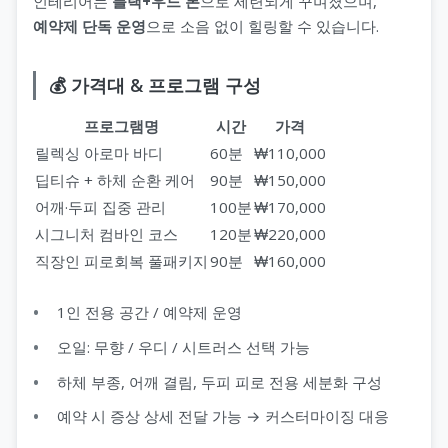
인테리어는
블랙+우드 톤
으로 세련되게 꾸며졌으며,
예약제 단독 운영
으로 소음 없이 힐링할 수 있습니다.
💰 가격대 & 프로그램 구성
프로그램명
시간
가격
릴렉싱 아로마 바디
60분
₩110,000
딥티슈 + 하체 순환 케어
90분
₩150,000
어깨·두피 집중 관리
100분
₩170,000
시그니처 컴바인 코스
120분
₩220,000
직장인 피로회복 풀패키지
90분
₩160,000
1인 전용 공간 / 예약제 운영
오일: 무향 / 우디 / 시트러스 선택 가능
하체 부종, 어깨 결림, 두피 피로 전용 세분화 구성
예약 시 증상 상세 전달 가능 → 커스터마이징 대응