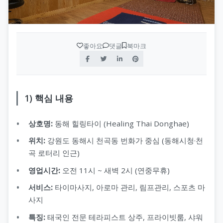
좋아요
댓글
북마크
1) 핵심 내용
상호명:
동해 힐링타이 (Healing Thai Donghae)
위치:
강원도 동해시 천곡동 번화가 중심 (동해시청·천
곡 로터리 인근)
영업시간:
오전 11시 ~ 새벽 2시 (연중무휴)
서비스:
타이마사지, 아로마 관리, 림프관리, 스포츠 마
사지
특징:
태국인 전문 테라피스트 상주, 프라이빗룸, 샤워