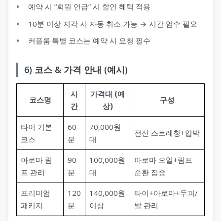
예약 시 “회원 언급” 시 할인 혜택 적용
10분 이상 지각 시 자동 취소 가능 → 시간 엄수 필요
커플룸·특별 코스는 예약 시 요청 필수
6) 코스 & 가격 안내 (예시)
시
가격대 (예
코스명
구성
간
상)
타이 기본
60
70,000원
전신 스트레칭+압박
코스
분
대
아로마 림
90
100,000원
아로마 오일+림프
프 관리
분
대
순환 집중
프리미엄
120
140,000원
타이+아로마+두피/
패키지
분
이상
발 관리