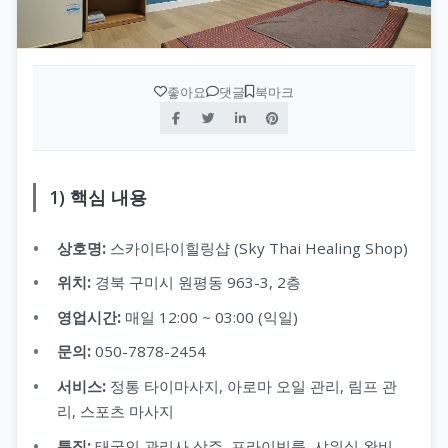
좋아요
댓글
북마크
1) 핵심 내용
상호명:
스카이타이힐링샵 (Sky Thai Healing Shop)
위치:
경북 구미시 원평동 963-3, 2층
영업시간:
매일 12:00 ~ 03:00 (익일)
문의:
050-7878-2454
서비스:
정통 타이마사지, 아로마 오일 관리, 림프 관
리, 스포츠 마사지
특징:
태국인 관리사 상주, 프라이빗룸, 샤워실 완비,