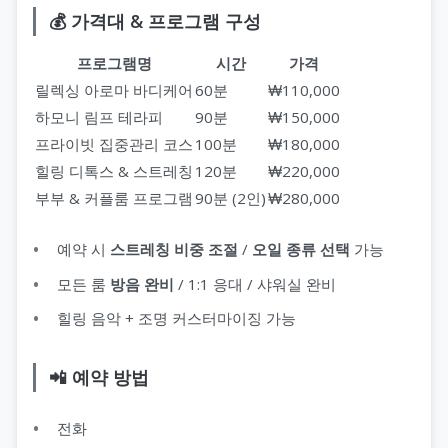
💰 가격대 & 프로그램 구성
프로그램명
시간
가격
릴렉싱 아로마 바디케어
60분
₩110,000
하모니 림프 테라피
90분
₩150,000
프라이빗 집중관리 코스
100분
₩180,000
힐링 디톡스 & 스트레칭
120분
₩220,000
부부 & 커플룸 프로그램
90분 (2인)
₩280,000
예약 시
스트레칭 비중 조절
/
오일 종류 선택
가능
모든 룸
방음 완비
/ 1:1 응대 / 샤워실 완비
힐링 음악 + 조명 커스터마이징 가능
📲 예약 방법
전화