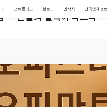
비스
포트폴리오
블로그
연락처
전국업체정
점 — 손끝의 철학이 다르다