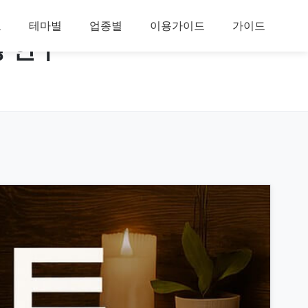
보
테마별
업종별
이용가이드
가이드
성 연구